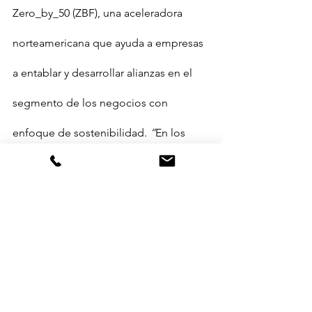
Zero_by_50 (ZBF), una aceleradora 
norteamericana que ayuda a empresas 
a entablar y desarrollar alianzas en el 
segmento de los negocios con 
enfoque de sostenibilidad. 
“
En los 
años que llevamos trabajando con 
Nanofreeze estamos sorprendidos por 
el nivel de interés y de apoyo que las 
grandes empresas le están dando a 
esta startup
”, 
afirmó Martín Gil, Socio 