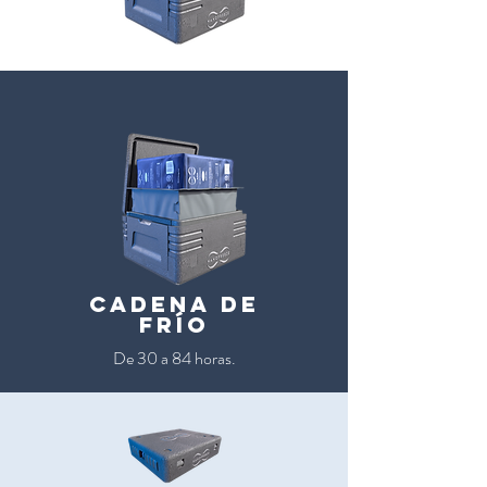
cadena de
frío
De 30 a 84 horas.