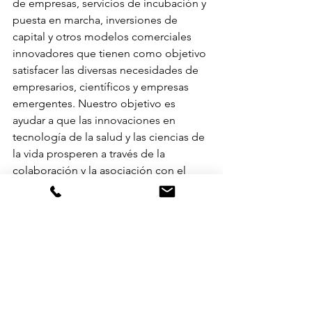
de empresas, servicios de incubación y 
puesta en marcha, inversiones de 
capital y otros modelos comerciales 
innovadores que tienen como objetivo 
satisfacer las diversas necesidades de 
empresarios, científicos y empresas 
emergentes. Nuestro objetivo es 
ayudar a que las innovaciones en 
tecnología de la salud y las ciencias de 
la vida prosperen a través de la 
colaboración y la asociación con el 
ecosistema global, para que juntos 
podamos cambiar la trayectoria de la 
salud humana. Conozca a nuestro 
apasionado equipo de expertos en 
ciencia y tecnología y aprenda cómo 
colaborar con nosotros en 
www.jnjinnovation.com.
Acerca de HHS, ASPR, and 